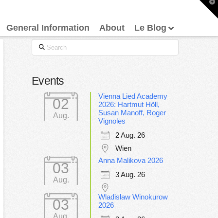
T
t
W
General Information
About
Le Blog
Search
Events
Vienna Lied Academy
02
2026: Hartmut Höll,
Susan Manoff, Roger
Aug.
Vignoles
2 Aug. 26
Wien
Anna Malikova 2026
03
3 Aug. 26
Aug.
Wladislaw Winokurow
03
2026
Aug.