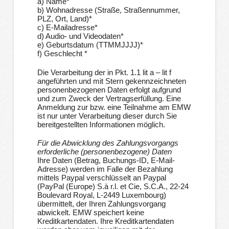
a) Name*
b) Wohnadresse (Straße, Straßennummer,
PLZ, Ort, Land)*
c) E-Mailadresse*
d) Audio- und Videodaten*
e) Geburtsdatum (TTMMJJJJ)*
f) Geschlecht *
Die Verarbeitung der in Pkt. 1.1 lit a – lit f
angeführten und mit Stern gekennzeichneten
personenbezogenen Daten erfolgt aufgrund
und zum Zweck der Vertragserfüllung. Eine
Anmeldung zur bzw. eine Teilnahme am EMW
ist nur unter Verarbeitung dieser durch Sie
bereitgestellten Informationen möglich.
Für die Abwicklung des Zahlungsvorgangs
erforderliche (personenbezogene) Daten
Ihre Daten (Betrag, Buchungs-ID, E-Mail-
Adresse) werden im Falle der Bezahlung
mittels Paypal verschlüsselt an Paypal
(PayPal (Europe) S.à r.l. et Cie, S.C.A., 22-24
Boulevard Royal, L-2449 Luxembourg)
übermittelt, der Ihren Zahlungsvorgang
abwickelt. EMW speichert keine
Kreditkartendaten. Ihre Kreditkartendaten