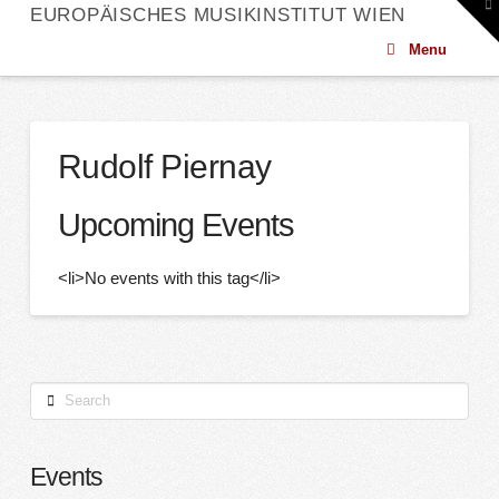
To
EUROPÄISCHES MUSIKINSTITUT WIEN
th
W
Menu
Rudolf Piernay
Upcoming Events
<li>No events with this tag</li>
Search
Events