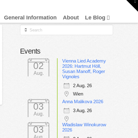
To
th
W
General Information
About
Le Blog
Search
Events
Vienna Lied Academy
02
2026: Hartmut Höll,
Susan Manoff, Roger
Aug.
Vignoles
2 Aug. 26
Wien
Anna Malikova 2026
03
3 Aug. 26
Aug.
Wladislaw Winokurow
03
2026
Aug.