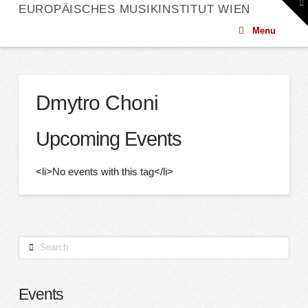
To
EUROPÄISCHES MUSIKINSTITUT WIEN
th
W
Menu
Dmytro Choni
Upcoming Events
<li>No events with this tag</li>
Search
Events